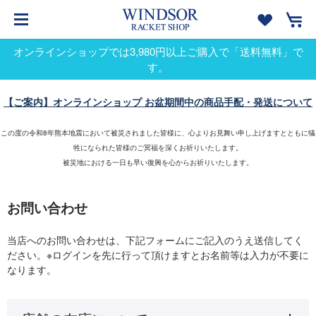
オンラインショップでは3,980円以上ご購入で「送料無料」で
す。
【ご案内】オンラインショップ お盆期間中の商品手配・発送について
この度の令和8年熊本地震において被災されました皆様に、心よりお見舞い申し上げますとともに犠
牲になられた皆様のご冥福を深くお祈りいたします。
被災地における一日も早い復興を心からお祈りいたします。
お問い合わせ
当店へのお問い合わせは、下記フォームにご記入のうえ送信してく
ださい。※ログインを先に行って頂けますとお名前等は入力が不要に
なります。