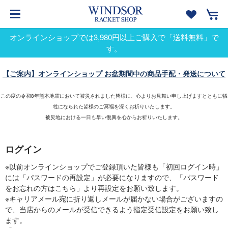
オンラインショップでは3,980円以上ご購入で「送料無料」で
す。
【ご案内】オンラインショップ お盆期間中の商品手配・発送について
この度の令和8年熊本地震において被災されました皆様に、心よりお見舞い申し上げますとともに犠
牲になられた皆様のご冥福を深くお祈りいたします。
被災地における一日も早い復興を心からお祈りいたします。
ログイン
※以前オンラインショップでご登録頂いた皆様も「初回ログイン時」
には「パスワードの再設定」が必要になりますので、「パスワード
をお忘れの方はこちら」より再設定をお願い致します。
※キャリアメール宛に折り返しメールが届かない場合がございますの
で、当店からのメールが受信できるよう指定受信設定をお願い致し
ます。