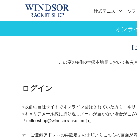
硬式テニス
ソフ
オンラ
【
この度の令和8年熊本地震において被災
ログイン
※以前の自社サイトでオンライン登録されていた方も、本サ
※キャリアメール宛に折り返しメールが届かない場合がござ
「onlineshop@windsorracket.co.jp」
☆「ご登録アドレスの再設定」の手順よりこちらの画面が