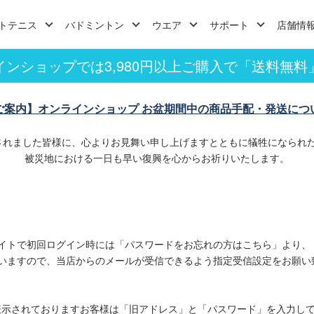
トテニス
バドミントン
ウエア
サポート
店舗情
インショップでは3,980円以上ご購入で「送料無料
ご案内】オンラインショップ お盆期間中の商品手配・発送につ
されました皆様に、心よりお見舞い申し上げますとともに犠牲になられ
被災地における一日も早い復興を心からお祈りいたします。
イトで初回ログイン時には「パスワードをお忘れの方はこちら」より、
いますので、当店からのメールが受信できるよう指定受信設定をお願い
表示されておりますお客様は「旧アドレス」と「パスワード」を入力し