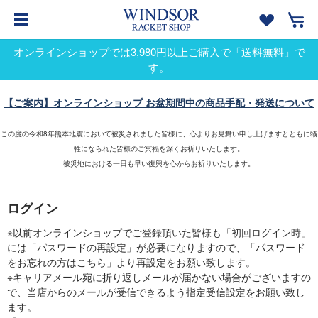
オンラインショップでは3,980円以上ご購入で「送料無料」で
す。
【ご案内】オンラインショップ お盆期間中の商品手配・発送について
この度の令和8年熊本地震において被災されました皆様に、心よりお見舞い申し上げますとともに犠
牲になられた皆様のご冥福を深くお祈りいたします。
被災地における一日も早い復興を心からお祈りいたします。
ログイン
※以前オンラインショップでご登録頂いた皆様も「初回ログイン時」
には「パスワードの再設定」が必要になりますので、「パスワード
をお忘れの方はこちら」より再設定をお願い致します。
※キャリアメール宛に折り返しメールが届かない場合がございますの
で、当店からのメールが受信できるよう指定受信設定をお願い致し
ます。