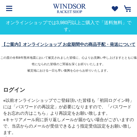
オンラインショップでは3,980円以上ご購入で「送料無料」で
す。
【ご案内】オンラインショップ お盆期間中の商品手配・発送について
この度の令和8年熊本地震において被災されました皆様に、心よりお見舞い申し上げますとともに犠
牲になられた皆様のご冥福を深くお祈りいたします。
被災地における一日も早い復興を心からお祈りいたします。
ログイン
※以前オンラインショップでご登録頂いた皆様も「初回ログイン時」
には「パスワードの再設定」が必要になりますので、「パスワード
をお忘れの方はこちら」より再設定をお願い致します。
※キャリアメール宛に折り返しメールが届かない場合がございますの
で、当店からのメールが受信できるよう指定受信設定をお願い致し
ます。