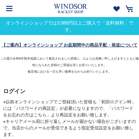
オンラインショップでは3,980円以上ご購入で「送料無料」で
す。
【ご案内】オンラインショップ お盆期間中の商品手配・発送について
この度の令和8年熊本地震において被災されました皆様に、心よりお見舞い申し上げますとともに犠
牲になられた皆様のご冥福を深くお祈りいたします。
被災地における一日も早い復興を心からお祈りいたします。
ログイン
※以前オンラインショップでご登録頂いた皆様も「初回ログイン時」
には「パスワードの再設定」が必要になりますので、「パスワード
をお忘れの方はこちら」より再設定をお願い致します。
※キャリアメール宛に折り返しメールが届かない場合がございますの
で、当店からのメールが受信できるよう指定受信設定をお願い致し
ます。