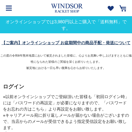
オンラインショップでは3,980円以上ご購入で「送料無料」で
す。
【ご案内】オンラインショップ お盆期間中の商品手配・発送について
この度の令和8年熊本地震において被災されました皆様に、心よりお見舞い申し上げますとともに犠
牲になられた皆様のご冥福を深くお祈りいたします。
被災地における一日も早い復興を心からお祈りいたします。
ログイン
※以前オンラインショップでご登録頂いた皆様も「初回ログイン時」
には「パスワードの再設定」が必要になりますので、「パスワード
をお忘れの方はこちら」より再設定をお願い致します。
※キャリアメール宛に折り返しメールが届かない場合がございますの
で、当店からのメールが受信できるよう指定受信設定をお願い致し
ます。