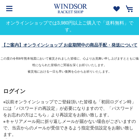
オンラインショップでは3,980円以上ご購入で「送料無料」で
す。
【ご案内】オンラインショップ お盆期間中の商品手配・発送について
この度の令和8年熊本地震において被災されました皆様に、心よりお見舞い申し上げますとともに犠
牲になられた皆様のご冥福を深くお祈りいたします。
被災地における一日も早い復興を心からお祈りいたします。
ログイン
※以前オンラインショップでご登録頂いた皆様も「初回ログイン時」
には「パスワードの再設定」が必要になりますので、「パスワード
をお忘れの方はこちら」より再設定をお願い致します。
※キャリアメール宛に折り返しメールが届かない場合がございますの
で、当店からのメールが受信できるよう指定受信設定をお願い致し
ます。