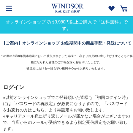
オンラインショップでは3,980円以上ご購入で「送料無料」で
す。
【ご案内】オンラインショップ お盆期間中の商品手配・発送について
この度の令和8年熊本地震において被災されました皆様に、心よりお見舞い申し上げますとともに犠
牲になられた皆様のご冥福を深くお祈りいたします。
被災地における一日も早い復興を心からお祈りいたします。
ログイン
※以前オンラインショップでご登録頂いた皆様も「初回ログイン時」
には「パスワードの再設定」が必要になりますので、「パスワード
をお忘れの方はこちら」より再設定をお願い致します。
※キャリアメール宛に折り返しメールが届かない場合がございますの
で、当店からのメールが受信できるよう指定受信設定をお願い致し
ます。