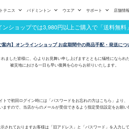
トテニス
バドミントン
ウエア
サポート
店舗情
インショップでは3,980円以上ご購入で「送料無料
ご案内】オンラインショップ お盆期間中の商品手配・発送につ
されました皆様に、心よりお見舞い申し上げますとともに犠牲になられ
被災地における一日も早い復興を心からお祈りいたします。
イトで初回ログイン時には「パスワードをお忘れの方はこちら」より、
いますので、当店からのメールが受信できるよう指定受信設定をお願い
表示されておりますお客様は「旧アドレス」と「パスワード」を入力し