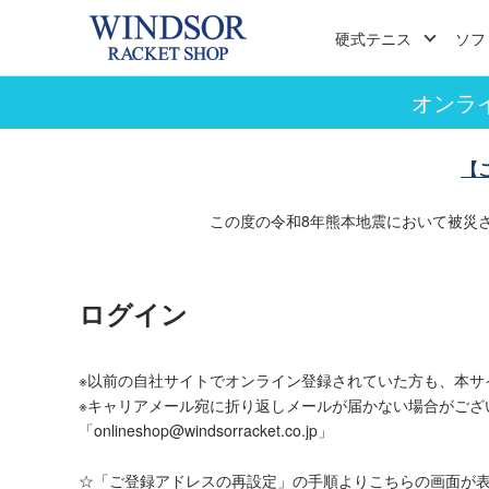
硬式テニス
ソフ
オンラ
【
この度の令和8年熊本地震において被災
ログイン
※以前の自社サイトでオンライン登録されていた方も、本サ
※キャリアメール宛に折り返しメールが届かない場合がござ
「onlineshop@windsorracket.co.jp」
☆「ご登録アドレスの再設定」の手順よりこちらの画面が