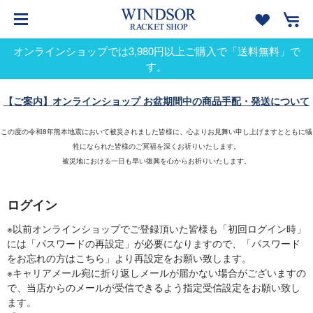
オンラインショップでは3,980円以上ご購入で「送料無料」で
す。
【ご案内】オンラインショップ お盆期間中の商品手配・発送について
この度の令和8年熊本地震において被災されました皆様に、心よりお見舞い申し上げますとともに犠
牲になられた皆様のご冥福を深くお祈りいたします。
被災地における一日も早い復興を心からお祈りいたします。
ログイン
※以前オンラインショップでご登録頂いた皆様も「初回ログイン時」
には「パスワードの再設定」が必要になりますので、「パスワード
をお忘れの方はこちら」より再設定をお願い致します。
※キャリアメール宛に折り返しメールが届かない場合がございますの
で、当店からのメールが受信できるよう指定受信設定をお願い致し
ます。