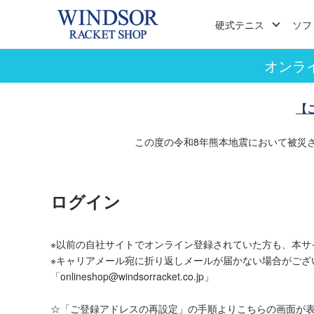
硬式テニス
ソフ
オンラ
【
この度の令和8年熊本地震において被災
ログイン
※以前の自社サイトでオンライン登録されていた方も、本サ
※キャリアメール宛に折り返しメールが届かない場合がござ
「onlineshop@windsorracket.co.jp」
☆「ご登録アドレスの再設定」の手順よりこちらの画面が