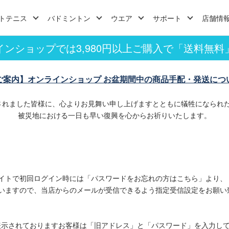
トテニス
バドミントン
ウエア
サポート
店舗情
インショップでは3,980円以上ご購入で「送料無料
ご案内】オンラインショップ お盆期間中の商品手配・発送につ
されました皆様に、心よりお見舞い申し上げますとともに犠牲になられ
被災地における一日も早い復興を心からお祈りいたします。
イトで初回ログイン時には「パスワードをお忘れの方はこちら」より、
いますので、当店からのメールが受信できるよう指定受信設定をお願い
表示されておりますお客様は「旧アドレス」と「パスワード」を入力し