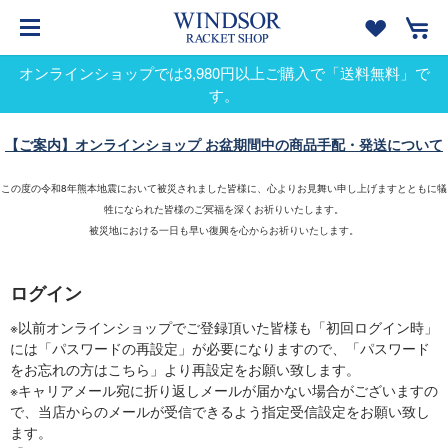
オンラインショップでは3,980円以上ご購入で「送料無料」で
す。
【ご案内】オンラインショップ お盆期間中の商品手配・発送について
この度の令和8年熊本地震において被災されました皆様に、心よりお見舞い申し上げますとともに犠
牲になられた皆様のご冥福を深くお祈りいたします。
被災地における一日も早い復興を心からお祈りいたします。
ログイン
※以前オンラインショップでご登録頂いた皆様も「初回ログイン時」
には「パスワードの再設定」が必要になりますので、「パスワード
をお忘れの方はこちら」より再設定をお願い致します。
※キャリアメール宛に折り返しメールが届かない場合がございますの
で、当店からのメールが受信できるよう指定受信設定をお願い致し
ます。