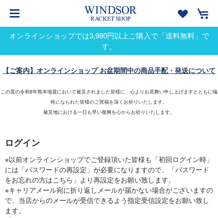
オンラインショップでは3,980円以上ご購入で「送料無料」で
す。
【ご案内】オンラインショップ お盆期間中の商品手配・発送について
この度の令和8年熊本地震において被災されました皆様に、心よりお見舞い申し上げますとともに犠
牲になられた皆様のご冥福を深くお祈りいたします。
被災地における一日も早い復興を心からお祈りいたします。
ログイン
※以前オンラインショップでご登録頂いた皆様も「初回ログイン時」
には「パスワードの再設定」が必要になりますので、「パスワード
をお忘れの方はこちら」より再設定をお願い致します。
※キャリアメール宛に折り返しメールが届かない場合がございますの
で、当店からのメールが受信できるよう指定受信設定をお願い致し
ます。