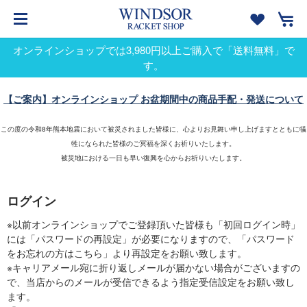
オンラインショップでは3,980円以上ご購入で「送料無料」で
す。
【ご案内】オンラインショップ お盆期間中の商品手配・発送について
この度の令和8年熊本地震において被災されました皆様に、心よりお見舞い申し上げますとともに犠
牲になられた皆様のご冥福を深くお祈りいたします。
被災地における一日も早い復興を心からお祈りいたします。
ログイン
※以前オンラインショップでご登録頂いた皆様も「初回ログイン時」
には「パスワードの再設定」が必要になりますので、「パスワード
をお忘れの方はこちら」より再設定をお願い致します。
※キャリアメール宛に折り返しメールが届かない場合がございますの
で、当店からのメールが受信できるよう指定受信設定をお願い致し
ます。