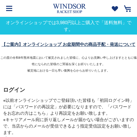
オンラインショップでは3,980円以上ご購入で「送料無料」で
す。
【ご案内】オンラインショップ お盆期間中の商品手配・発送について
この度の令和8年熊本地震において被災されました皆様に、心よりお見舞い申し上げますとともに犠
牲になられた皆様のご冥福を深くお祈りいたします。
被災地における一日も早い復興を心からお祈りいたします。
ログイン
※以前オンラインショップでご登録頂いた皆様も「初回ログイン時」
には「パスワードの再設定」が必要になりますので、「パスワード
をお忘れの方はこちら」より再設定をお願い致します。
※キャリアメール宛に折り返しメールが届かない場合がございますの
で、当店からのメールが受信できるよう指定受信設定をお願い致し
ます。