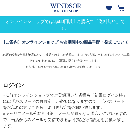
オンラインショップでは3,980円以上ご購入で「送料無料」で
す。
【ご案内】オンラインショップ お盆期間中の商品手配・発送について
この度の令和8年熊本地震において被災されました皆様に、心よりお見舞い申し上げますとともに犠
牲になられた皆様のご冥福を深くお祈りいたします。
被災地における一日も早い復興を心からお祈りいたします。
ログイン
※以前オンラインショップでご登録頂いた皆様も「初回ログイン時」
には「パスワードの再設定」が必要になりますので、「パスワード
をお忘れの方はこちら」より再設定をお願い致します。
※キャリアメール宛に折り返しメールが届かない場合がございますの
で、当店からのメールが受信できるよう指定受信設定をお願い致し
ます。