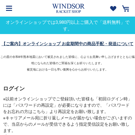
オンラインショップでは3,980円以上ご購入で「送料無料」で
す。
【ご案内】オンラインショップ お盆期間中の商品手配・発送について
この度の令和8年熊本地震において被災されました皆様に、心よりお見舞い申し上げますとともに犠
牲になられた皆様のご冥福を深くお祈りいたします。
被災地における一日も早い復興を心からお祈りいたします。
ログイン
※以前オンラインショップでご登録頂いた皆様も「初回ログイン時」
には「パスワードの再設定」が必要になりますので、「パスワード
をお忘れの方はこちら」より再設定をお願い致します。
※キャリアメール宛に折り返しメールが届かない場合がございますの
で、当店からのメールが受信できるよう指定受信設定をお願い致し
ます。