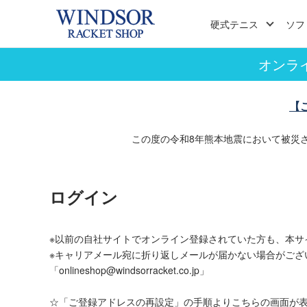
硬式テニス
ソフ
オンラ
【
この度の令和8年熊本地震において被災
ログイン
※以前の自社サイトでオンライン登録されていた方も、本サ
※キャリアメール宛に折り返しメールが届かない場合がござ
「onlineshop@windsorracket.co.jp」
☆「ご登録アドレスの再設定」の手順よりこちらの画面が