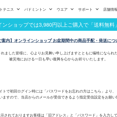
トテニス
バドミントン
ウエア
サポート
店舗情
インショップでは3,980円以上ご購入で「送料無料
ご案内】オンラインショップ お盆期間中の商品手配・発送につ
されました皆様に、心よりお見舞い申し上げますとともに犠牲になられ
被災地における一日も早い復興を心からお祈りいたします。
イトで初回ログイン時には「パスワードをお忘れの方はこちら」より、
いますので、当店からのメールが受信できるよう指定受信設定をお願い
表示されておりますお客様は「旧アドレス」と「パスワード」を入力し