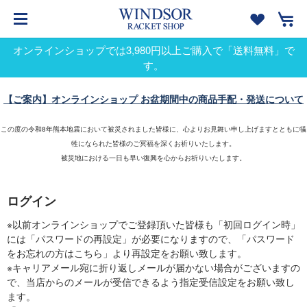
オンラインショップでは3,980円以上ご購入で「送料無料」で
す。
【ご案内】オンラインショップ お盆期間中の商品手配・発送について
この度の令和8年熊本地震において被災されました皆様に、心よりお見舞い申し上げますとともに犠
牲になられた皆様のご冥福を深くお祈りいたします。
被災地における一日も早い復興を心からお祈りいたします。
ログイン
※以前オンラインショップでご登録頂いた皆様も「初回ログイン時」
には「パスワードの再設定」が必要になりますので、「パスワード
をお忘れの方はこちら」より再設定をお願い致します。
※キャリアメール宛に折り返しメールが届かない場合がございますの
で、当店からのメールが受信できるよう指定受信設定をお願い致し
ます。