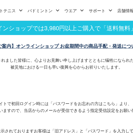
トテニス
バドミントン
ウエア
サポート
店舗情
インショップでは3,980円以上ご購入で「送料無料
ご案内】オンラインショップ お盆期間中の商品手配・発送につ
されました皆様に、心よりお見舞い申し上げますとともに犠牲になられ
被災地における一日も早い復興を心からお祈りいたします。
イトで初回ログイン時には「パスワードをお忘れの方はこちら」より、
いますので、当店からのメールが受信できるよう指定受信設定をお願い
表示されておりますお客様は「旧アドレス」と「パスワード」を入力し