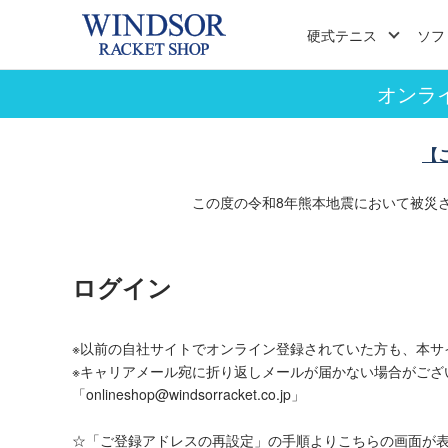
硬式テニス
ソフ
オンラ
【
この度の令和8年熊本地震において被災
ログイン
※以前の自社サイトでオンライン登録されていた方も、本サ
※キャリアメール宛に折り返しメールが届かない場合がござ
「onlineshop@windsorracket.co.jp」
☆「ご登録アドレスの再設定」の手順よりこちらの画面が