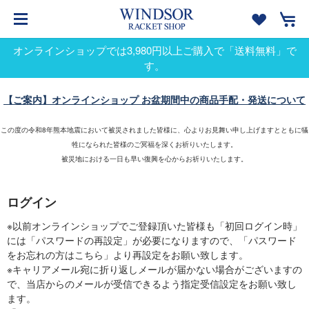
オンラインショップでは3,980円以上ご購入で「送料無料」で
す。
【ご案内】オンラインショップ お盆期間中の商品手配・発送について
この度の令和8年熊本地震において被災されました皆様に、心よりお見舞い申し上げますとともに犠
牲になられた皆様のご冥福を深くお祈りいたします。
被災地における一日も早い復興を心からお祈りいたします。
ログイン
※以前オンラインショップでご登録頂いた皆様も「初回ログイン時」
には「パスワードの再設定」が必要になりますので、「パスワード
をお忘れの方はこちら」より再設定をお願い致します。
※キャリアメール宛に折り返しメールが届かない場合がございますの
で、当店からのメールが受信できるよう指定受信設定をお願い致し
ます。