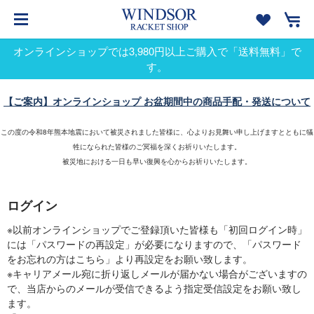
オンラインショップでは3,980円以上ご購入で「送料無料」で
す。
【ご案内】オンラインショップ お盆期間中の商品手配・発送について
この度の令和8年熊本地震において被災されました皆様に、心よりお見舞い申し上げますとともに犠
牲になられた皆様のご冥福を深くお祈りいたします。
被災地における一日も早い復興を心からお祈りいたします。
ログイン
※以前オンラインショップでご登録頂いた皆様も「初回ログイン時」
には「パスワードの再設定」が必要になりますので、「パスワード
をお忘れの方はこちら」より再設定をお願い致します。
※キャリアメール宛に折り返しメールが届かない場合がございますの
で、当店からのメールが受信できるよう指定受信設定をお願い致し
ます。