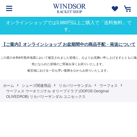
オンラインショップでは3,980円以上ご購入で「送料無料」で
す。
【ご案内】オンラインショップ お盆期間中の商品手配・発送について
この度の令和8年熊本地震において被災されました皆様に、心よりお見舞い申し上げますとともに犠
牲になられた皆様のご冥福を深くお祈りいたします。
被災地における一日も早い復興を心からお祈りいたします。
ホーム
シューズ関連用品
リカバリーサンダル
ウーフォス
ウーフォス ウーオリジナル オリーブドラブ (OOFOS Ooriginal
OLIVEDROB) リカバリーサンダル ユニセックス