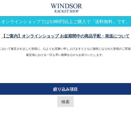
オンラインショップでは3,980円以上ご購入で「送料無料」です。
【ご案内】オンラインショップ お盆期間中の商品手配・発送について
震において被災されました皆様に、心よりお見舞い申し上げますとともに犠牲になられた皆様のご冥福
被災地における一日も早い復興を心からお祈りいたします。
絞り込み項目