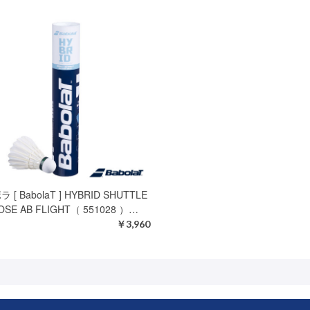
 [ BabolaT ] HYBRID SHUTTLE
OSE AB FLIGHT（ 551028 ）…
￥3,960