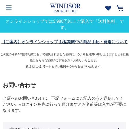
オンラインショップでは3,980円以上ご購入で「送料無料」で
す。
【ご案内】オンラインショップ お盆期間中の商品手配・発送について
この度の令和8年熊本地震において被災されました皆様に、心よりお見舞い申し上げますとともに犠
牲になられた皆様のご冥福を深くお祈りいたします。
被災地における一日も早い復興を心からお祈りいたします。
お問い合わせ
当店へのお問い合わせは、下記フォームにご記入のうえ送信してく
ださい。※ログインを先に行って頂けますとお名前等は入力が不要に
なります。