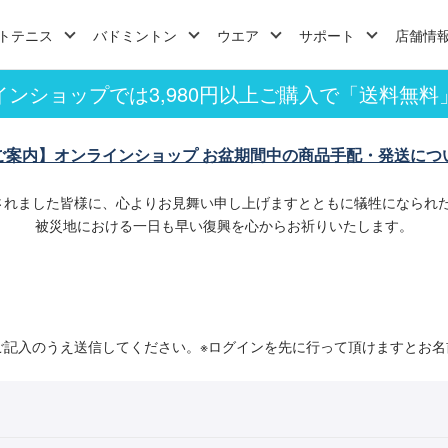
トテニス
バドミントン
ウエア
サポート
店舗情
インショップでは3,980円以上ご購入で「送料無料
ご案内】オンラインショップ お盆期間中の商品手配・発送につ
されました皆様に、心よりお見舞い申し上げますとともに犠牲になられ
被災地における一日も早い復興を心からお祈りいたします。
ご記入のうえ送信してください。※ログインを先に行って頂けますとお名