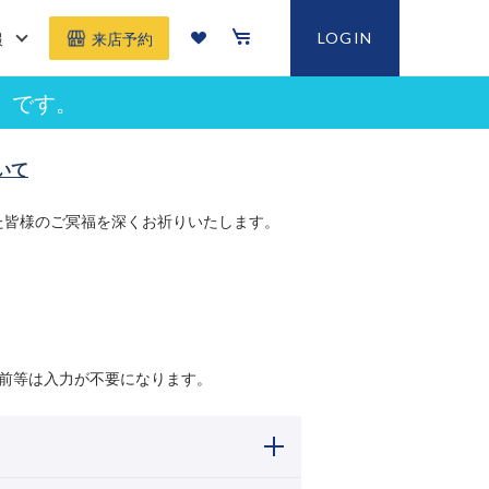
報
LOGIN
来店予約
」です。
いて
た皆様のご冥福を深くお祈りいたします。
前等は入力が不要になります。