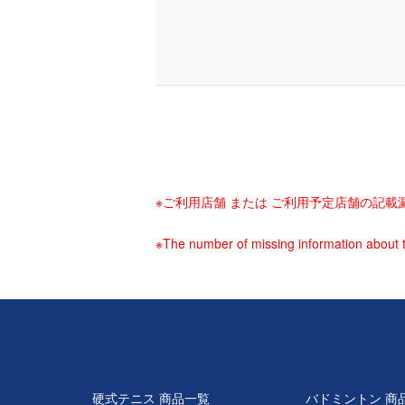
※ご利用店舗 または ご利用予定店舗の記
※The number of missing information about t
硬式テニス 商品一覧
バドミントン 商