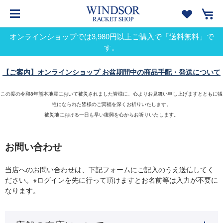
オンラインショップでは3,980円以上ご購入で「送料無料」で
す。
【ご案内】オンラインショップ お盆期間中の商品手配・発送について
この度の令和8年熊本地震において被災されました皆様に、心よりお見舞い申し上げますとともに犠
牲になられた皆様のご冥福を深くお祈りいたします。
被災地における一日も早い復興を心からお祈りいたします。
お問い合わせ
当店へのお問い合わせは、下記フォームにご記入のうえ送信してく
ださい。※ログインを先に行って頂けますとお名前等は入力が不要に
なります。