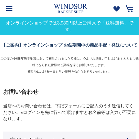
オンラインショップでは3,980円以上ご購入で「送料無料」で
す。
【ご案内】オンラインショップ お盆期間中の商品手配・発送について
この度の令和8年熊本地震において被災されました皆様に、心よりお見舞い申し上げますとともに犠
牲になられた皆様のご冥福を深くお祈りいたします。
被災地における一日も早い復興を心からお祈りいたします。
お問い合わせ
当店へのお問い合わせは、下記フォームにご記入のうえ送信してく
ださい。※ログインを先に行って頂けますとお名前等は入力が不要に
なります。