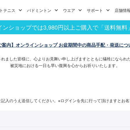
トテニス
バドミントン
ウエア
サポート
店舗情
インショップでは3,980円以上ご購入で「送料無料
ご案内】オンラインショップ お盆期間中の商品手配・発送につ
されました皆様に、心よりお見舞い申し上げますとともに犠牲になられ
被災地における一日も早い復興を心からお祈りいたします。
ご記入のうえ送信してください。※ログインを先に行って頂けますとお名