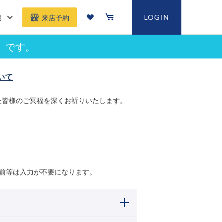
報
LOGIN
来店予約
」です。
いて
た皆様のご冥福を深くお祈りいたします。
前等は入力が不要になります。