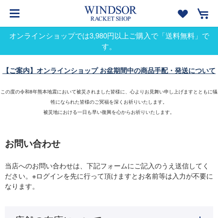
オンラインショップでは3,980円以上ご購入で「送料無料」で
す。
【ご案内】オンラインショップ お盆期間中の商品手配・発送について
この度の令和8年熊本地震において被災されました皆様に、心よりお見舞い申し上げますとともに犠
牲になられた皆様のご冥福を深くお祈りいたします。
被災地における一日も早い復興を心からお祈りいたします。
お問い合わせ
当店へのお問い合わせは、下記フォームにご記入のうえ送信してく
ださい。※ログインを先に行って頂けますとお名前等は入力が不要に
なります。