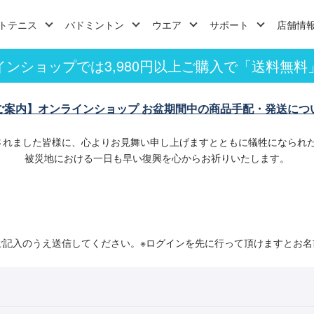
トテニス
バドミントン
ウエア
サポート
店舗情
インショップでは3,980円以上ご購入で「送料無料
ご案内】オンラインショップ お盆期間中の商品手配・発送につ
されました皆様に、心よりお見舞い申し上げますとともに犠牲になられ
被災地における一日も早い復興を心からお祈りいたします。
ご記入のうえ送信してください。※ログインを先に行って頂けますとお名