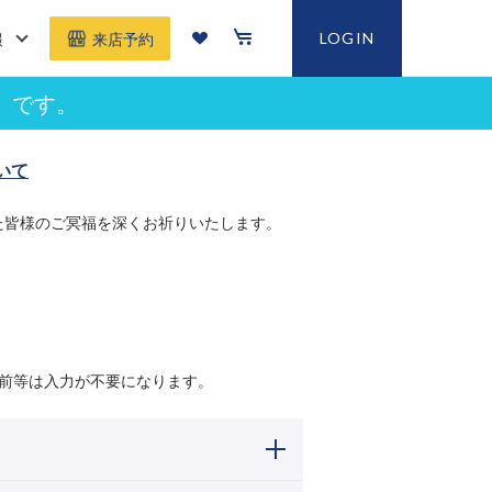
報
LOGIN
来店予約
」です。
いて
た皆様のご冥福を深くお祈りいたします。
前等は入力が不要になります。