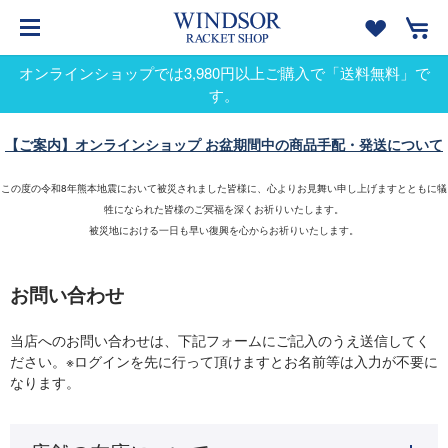
オンラインショップでは3,980円以上ご購入で「送料無料」で
す。
【ご案内】オンラインショップ お盆期間中の商品手配・発送について
この度の令和8年熊本地震において被災されました皆様に、心よりお見舞い申し上げますとともに犠
牲になられた皆様のご冥福を深くお祈りいたします。
被災地における一日も早い復興を心からお祈りいたします。
お問い合わせ
当店へのお問い合わせは、下記フォームにご記入のうえ送信してく
ださい。※ログインを先に行って頂けますとお名前等は入力が不要に
なります。