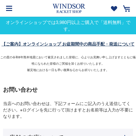
オンラインショップでは3,980円以上ご購入で「送料無料」で
す。
【ご案内】オンラインショップ お盆期間中の商品手配・発送について
この度の令和8年熊本地震において被災されました皆様に、心よりお見舞い申し上げますとともに犠
牲になられた皆様のご冥福を深くお祈りいたします。
被災地における一日も早い復興を心からお祈りいたします。
お問い合わせ
当店へのお問い合わせは、下記フォームにご記入のうえ送信してく
ださい。※ログインを先に行って頂けますとお名前等は入力が不要に
なります。