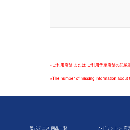
※ご利用店舗 または ご利用予定店舗の記
※The number of missing information about t
硬式テニス 商品一覧
バドミントン 商