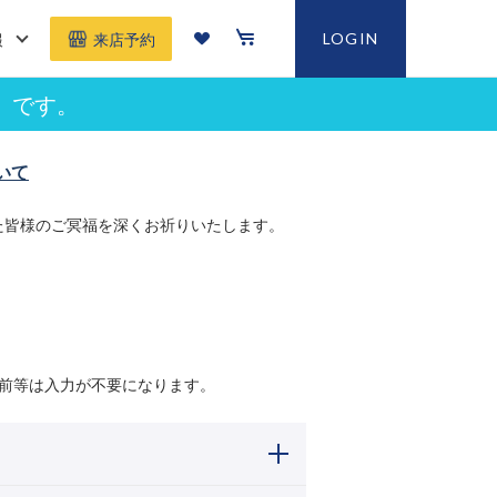
報
LOGIN
来店予約
」です。
いて
た皆様のご冥福を深くお祈りいたします。
前等は入力が不要になります。