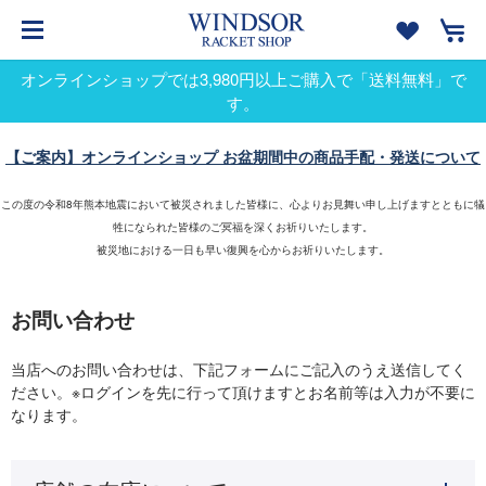
オンラインショップでは3,980円以上ご購入で「送料無料」で
す。
【ご案内】オンラインショップ お盆期間中の商品手配・発送について
この度の令和8年熊本地震において被災されました皆様に、心よりお見舞い申し上げますとともに犠
牲になられた皆様のご冥福を深くお祈りいたします。
被災地における一日も早い復興を心からお祈りいたします。
お問い合わせ
当店へのお問い合わせは、下記フォームにご記入のうえ送信してく
ださい。※ログインを先に行って頂けますとお名前等は入力が不要に
なります。