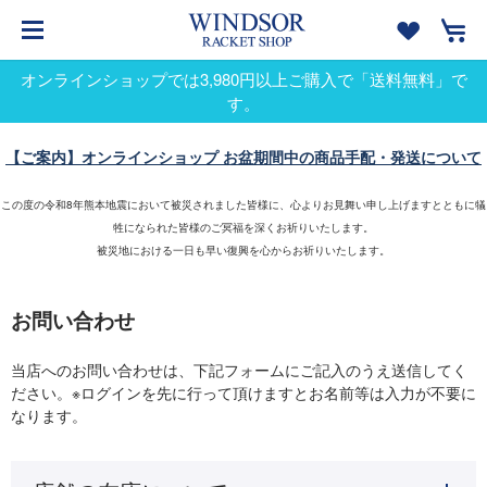
オンラインショップでは3,980円以上ご購入で「送料無料」で
す。
【ご案内】オンラインショップ お盆期間中の商品手配・発送について
この度の令和8年熊本地震において被災されました皆様に、心よりお見舞い申し上げますとともに犠
牲になられた皆様のご冥福を深くお祈りいたします。
被災地における一日も早い復興を心からお祈りいたします。
お問い合わせ
当店へのお問い合わせは、下記フォームにご記入のうえ送信してく
ださい。※ログインを先に行って頂けますとお名前等は入力が不要に
なります。