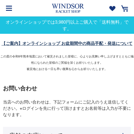
オンラインショップでは3,980円以上ご購入で「送料無料」で
す。
【ご案内】オンラインショップ お盆期間中の商品手配・発送について
この度の令和8年熊本地震において被災されました皆様に、心よりお見舞い申し上げますとともに犠
牲になられた皆様のご冥福を深くお祈りいたします。
被災地における一日も早い復興を心からお祈りいたします。
お問い合わせ
当店へのお問い合わせは、下記フォームにご記入のうえ送信してく
ださい。※ログインを先に行って頂けますとお名前等は入力が不要に
なります。