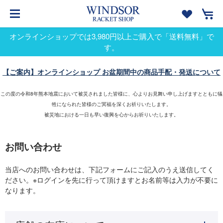
オンラインショップでは3,980円以上ご購入で「送料無料」で
す。
【ご案内】オンラインショップ お盆期間中の商品手配・発送について
この度の令和8年熊本地震において被災されました皆様に、心よりお見舞い申し上げますとともに犠
牲になられた皆様のご冥福を深くお祈りいたします。
被災地における一日も早い復興を心からお祈りいたします。
お問い合わせ
当店へのお問い合わせは、下記フォームにご記入のうえ送信してく
ださい。※ログインを先に行って頂けますとお名前等は入力が不要に
なります。