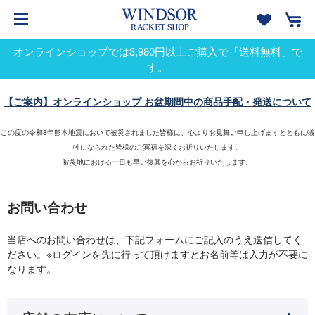
オンラインショップでは3,980円以上ご購入で「送料無料」で
す。
【ご案内】オンラインショップ お盆期間中の商品手配・発送について
この度の令和8年熊本地震において被災されました皆様に、心よりお見舞い申し上げますとともに犠
牲になられた皆様のご冥福を深くお祈りいたします。
被災地における一日も早い復興を心からお祈りいたします。
お問い合わせ
当店へのお問い合わせは、下記フォームにご記入のうえ送信してく
ださい。※ログインを先に行って頂けますとお名前等は入力が不要に
なります。