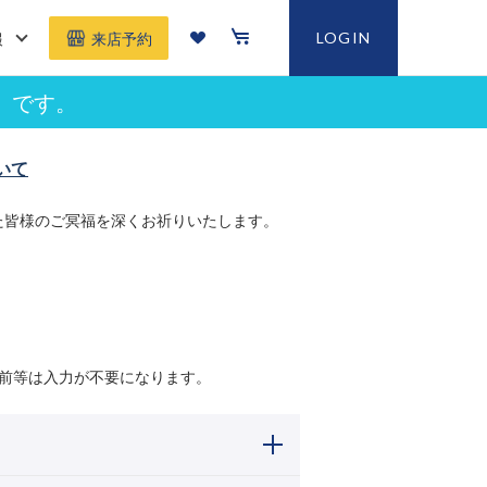
報
LOGIN
来店予約
」です。
いて
た皆様のご冥福を深くお祈りいたします。
前等は入力が不要になります。