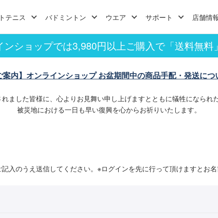
トテニス
バドミントン
ウエア
サポート
店舗情
インショップでは3,980円以上ご購入で「送料無料
ご案内】オンラインショップ お盆期間中の商品手配・発送につ
されました皆様に、心よりお見舞い申し上げますとともに犠牲になられ
被災地における一日も早い復興を心からお祈りいたします。
ご記入のうえ送信してください。※ログインを先に行って頂けますとお名