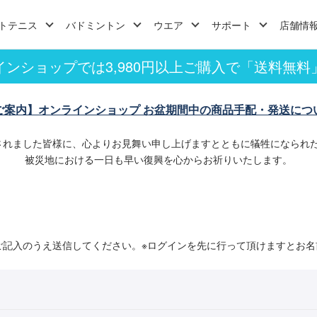
トテニス
バドミントン
ウエア
サポート
店舗情
インショップでは3,980円以上ご購入で「送料無料
ご案内】オンラインショップ お盆期間中の商品手配・発送につ
されました皆様に、心よりお見舞い申し上げますとともに犠牲になられ
被災地における一日も早い復興を心からお祈りいたします。
ご記入のうえ送信してください。※ログインを先に行って頂けますとお名