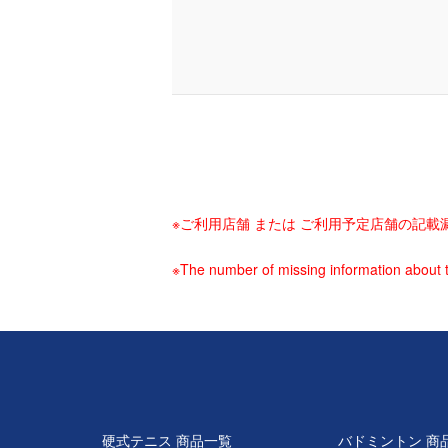
※ご利用店舗 または ご利用予定店舗の記
※The number of missing information about t
硬式テニス 商品一覧
バドミントン 商