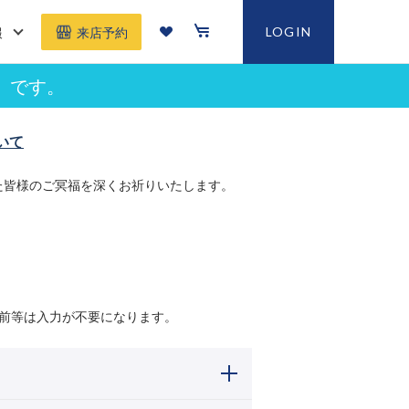
報
LOGIN
来店予約
」です。
いて
た皆様のご冥福を深くお祈りいたします。
前等は入力が不要になります。