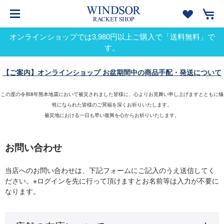
オンラインショップでは3,980円以上ご購入で「送料無料」で
す。
【ご案内】オンラインショップ お盆期間中の商品手配・発送について
この度の令和8年熊本地震において被災されました皆様に、心よりお見舞い申し上げますとともに犠
牲になられた皆様のご冥福を深くお祈りいたします。
被災地における一日も早い復興を心からお祈りいたします。
お問い合わせ
当店へのお問い合わせは、下記フォームにご記入のうえ送信してく
ださい。※ログインを先に行って頂けますとお名前等は入力が不要に
なります。