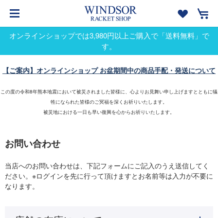
オンラインショップでは3,980円以上ご購入で「送料無料」で
す。
【ご案内】オンラインショップ お盆期間中の商品手配・発送について
この度の令和8年熊本地震において被災されました皆様に、心よりお見舞い申し上げますとともに犠
牲になられた皆様のご冥福を深くお祈りいたします。
被災地における一日も早い復興を心からお祈りいたします。
お問い合わせ
当店へのお問い合わせは、下記フォームにご記入のうえ送信してく
ださい。※ログインを先に行って頂けますとお名前等は入力が不要に
なります。