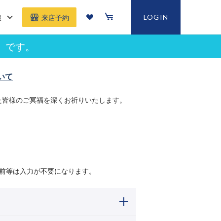
報
LOGIN
来店予約
」です。
いて
た皆様のご冥福を深くお祈りいたします。
前等は入力が不要になります。