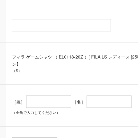
フィラ ゲームシャツ （ EL0118-20Z ）[ FILA LS レディー
ン】
（S）
［姓］
［名］
（全角で入力してください）