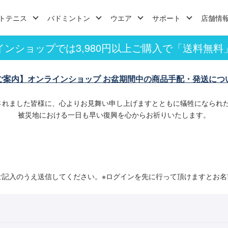
トテニス
バドミントン
ウエア
サポート
店舗情
インショップでは3,980円以上ご購入で「送料無料
ご案内】オンラインショップ お盆期間中の商品手配・発送につ
されました皆様に、心よりお見舞い申し上げますとともに犠牲になられ
被災地における一日も早い復興を心からお祈りいたします。
ご記入のうえ送信してください。※ログインを先に行って頂けますとお名