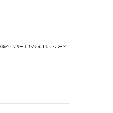
ス ]25SS※ウインザーオリジナル【ネットバーゲ