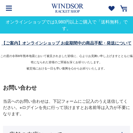
オンラインショップでは3,980円以上ご購入で「送料無料」で
す。
【ご案内】オンラインショップ お盆期間中の商品手配・発送について
この度の令和8年熊本地震において被災されました皆様に、心よりお見舞い申し上げますとともに犠
牲になられた皆様のご冥福を深くお祈りいたします。
被災地における一日も早い復興を心からお祈りいたします。
お問い合わせ
当店へのお問い合わせは、下記フォームにご記入のうえ送信してく
ださい。※ログインを先に行って頂けますとお名前等は入力が不要に
なります。