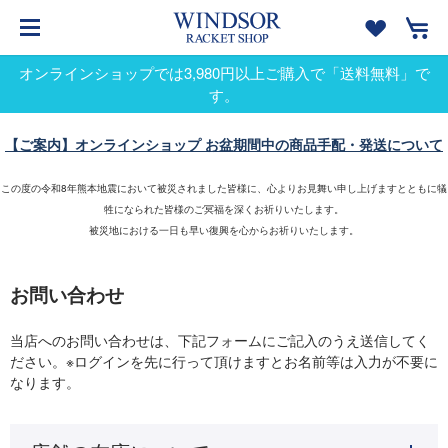
オンラインショップでは3,980円以上ご購入で「送料無料」で
す。
【ご案内】オンラインショップ お盆期間中の商品手配・発送について
この度の令和8年熊本地震において被災されました皆様に、心よりお見舞い申し上げますとともに犠
牲になられた皆様のご冥福を深くお祈りいたします。
被災地における一日も早い復興を心からお祈りいたします。
お問い合わせ
当店へのお問い合わせは、下記フォームにご記入のうえ送信してく
ださい。※ログインを先に行って頂けますとお名前等は入力が不要に
なります。