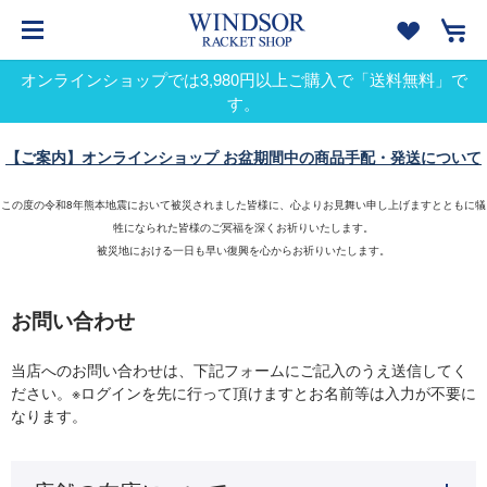
オンラインショップでは3,980円以上ご購入で「送料無料」で
す。
【ご案内】オンラインショップ お盆期間中の商品手配・発送について
この度の令和8年熊本地震において被災されました皆様に、心よりお見舞い申し上げますとともに犠
牲になられた皆様のご冥福を深くお祈りいたします。
被災地における一日も早い復興を心からお祈りいたします。
お問い合わせ
当店へのお問い合わせは、下記フォームにご記入のうえ送信してく
ださい。※ログインを先に行って頂けますとお名前等は入力が不要に
なります。