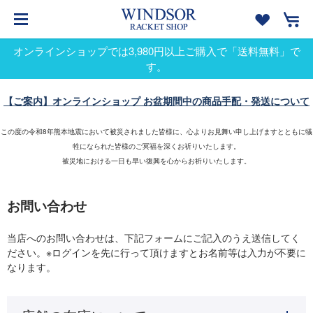
オンラインショップでは3,980円以上ご購入で「送料無料」で
す。
【ご案内】オンラインショップ お盆期間中の商品手配・発送について
この度の令和8年熊本地震において被災されました皆様に、心よりお見舞い申し上げますとともに犠
牲になられた皆様のご冥福を深くお祈りいたします。
被災地における一日も早い復興を心からお祈りいたします。
お問い合わせ
当店へのお問い合わせは、下記フォームにご記入のうえ送信してく
ださい。※ログインを先に行って頂けますとお名前等は入力が不要に
なります。