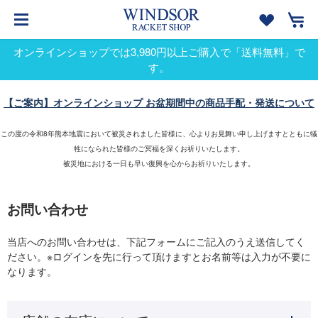
オンラインショップでは3,980円以上ご購入で「送料無料」で
す。
【ご案内】オンラインショップ お盆期間中の商品手配・発送について
この度の令和8年熊本地震において被災されました皆様に、心よりお見舞い申し上げますとともに犠
牲になられた皆様のご冥福を深くお祈りいたします。
被災地における一日も早い復興を心からお祈りいたします。
お問い合わせ
当店へのお問い合わせは、下記フォームにご記入のうえ送信してく
ださい。※ログインを先に行って頂けますとお名前等は入力が不要に
なります。